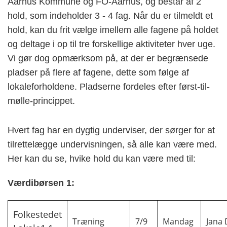
Aarhus Kommune og FO-Aarhus, og består af 2
hold, som indeholder 3 - 4 fag. Når du er tilmeldt et
hold, kan du frit vælge imellem alle fagene på holdet
og deltage i op til tre forskellige aktiviteter hver uge.
Vi gør dog opmærksom på, at der er begrænsede
pladser på flere af fagene, dette som følge af
lokaleforholdene. Pladserne fordeles efter først-til-
mølle-princippet.
Hvert fag har en dygtig underviser, der sørger for at
tilrettelægge undervisningen, så alle kan være med.
Her kan du se, hvike hold du kan være med til:
Værdibørsen 1:
Folkestedet
Træning
7/9
Mandag
Jana