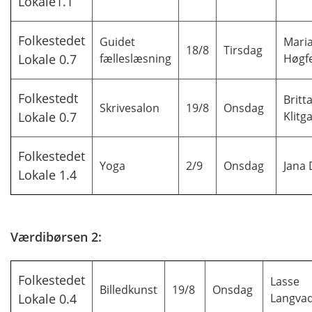
Lokale1.1
Folkestedet
Guidet
Mari
18/8
Tirsdag
Lokale 0.7
fælleslæsning
Høgfe
Folkestedt
Britt
Skrivesalon
19/8
Onsdag
Lokale 0.7
Klitg
Folkestedet
Yoga
2/9
Onsdag
Jana
Lokale 1.4
Værdibørsen 2:
Folkestedet
Lasse
Billedkunst
19/8
Onsdag
Lokale 0.4
Langva