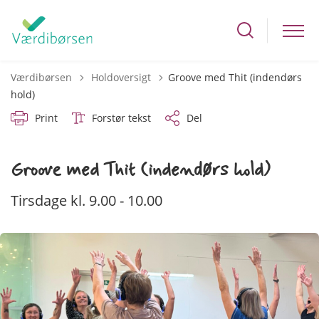
Tilbage til
Værdibørsen
Holdoversigt
Groove med Thit (indendørs
hold)
Print
Forstør tekst
Del
Groove med Thit (indendørs hold)
Tirsdage kl. 9.00 - 10.00