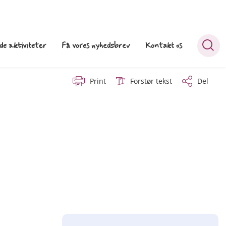
e aktiviteter
Få vores nyhedsbrev
Kontakt os
Print
Forstør tekst
Del